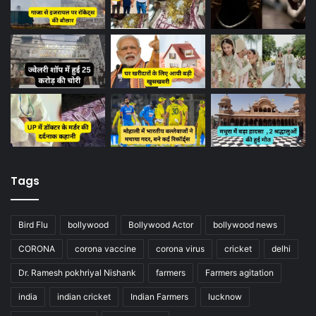
Tags
Bird Flu
bollywood
Bollywood Actor
bollywood news
CORONA
corona vaccine
corona virus
cricket
delhi
Dr. Ramesh pokhriyal Nishank
farmers
Farmers agitation
india
indian cricket
Indian Farmers
lucknow