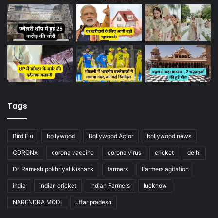
Tags
Bird Flu
bollywood
Bollywood Actor
bollywood news
CORONA
corona vaccine
corona virus
cricket
delhi
Dr. Ramesh pokhriyal Nishank
farmers
Farmers agitation
india
indian cricket
Indian Farmers
lucknow
NARENDRA MODI
uttar pradesh