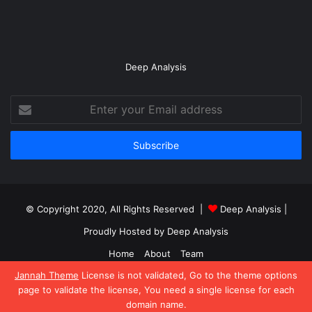
Deep Analysis
Enter
your
Email
address
© Copyright 2020, All Rights Reserved |
Deep Analysis
|
Proudly Hosted by
Deep Analysis
Home
About
Team
Jannah Theme
License is not validated, Go to the theme options
Facebook
Twitter
YouTube
Instagram
page to validate the license, You need a single license for each
domain name.