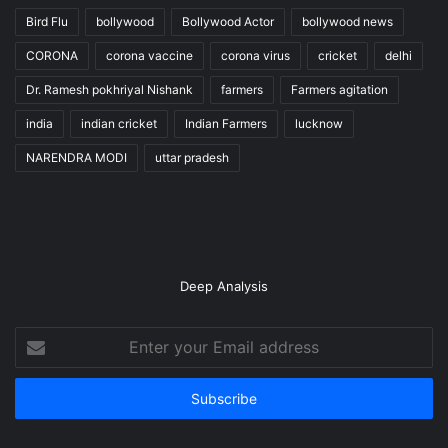
Bird Flu
bollywood
Bollywood Actor
bollywood news
CORONA
corona vaccine
corona virus
cricket
delhi
Dr. Ramesh pokhriyal Nishank
farmers
Farmers agitation
india
indian cricket
Indian Farmers
lucknow
NARENDRA MODI
uttar pradesh
Deep Analysis
Enter
your
Email
address