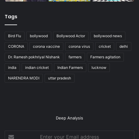
Tags
Bird Flu
bollywood
Bollywood Actor
bollywood news
CORONA
corona vaccine
corona virus
cricket
delhi
Dr. Ramesh pokhriyal Nishank
farmers
Farmers agitation
india
indian cricket
Indian Farmers
lucknow
NARENDRA MODI
uttar pradesh
Deep Analysis
Enter