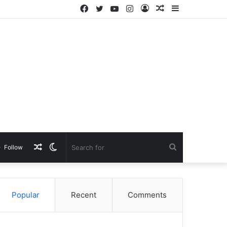
Facebook
Twitter
YouTube
Instagram
Log
Random
Sidebar
In
Article
Random
Switch
Search
Follow
Article
skin
for
Popular
Recent
Comments