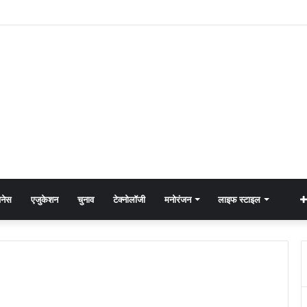
नेस
एजुकेशन
चुनाव
टेक्नोलॉजी
मनोरंजन
लाइफ स्टाइल