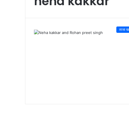
neha kakkar
ताजा खब