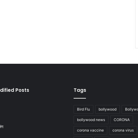
dified Posts
Tags
Bird Flu
bollywood
Bollyw
bollywood news
CORONA
corona vaccine
corona virus