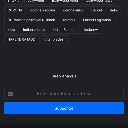
Bird Flu
bollywood
Bollywood Actor
bollywood news
CORONA
corona vaccine
corona virus
cricket
delhi
Dr. Ramesh pokhriyal Nishank
farmers
Farmers agitation
india
indian cricket
Indian Farmers
lucknow
NARENDRA MODI
uttar pradesh
Deep Analysis
Enter
your
Email
address