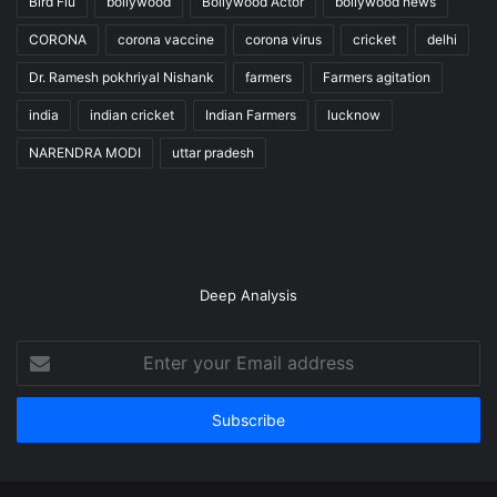
Bird Flu
bollywood
Bollywood Actor
bollywood news
CORONA
corona vaccine
corona virus
cricket
delhi
Dr. Ramesh pokhriyal Nishank
farmers
Farmers agitation
india
indian cricket
Indian Farmers
lucknow
NARENDRA MODI
uttar pradesh
Deep Analysis
Enter
your
Email
address