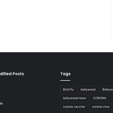
dified Posts
Tags
Bird Flu
bollywood
Bollyw
bollywood news
CORONA
corona vaccine
corona virus