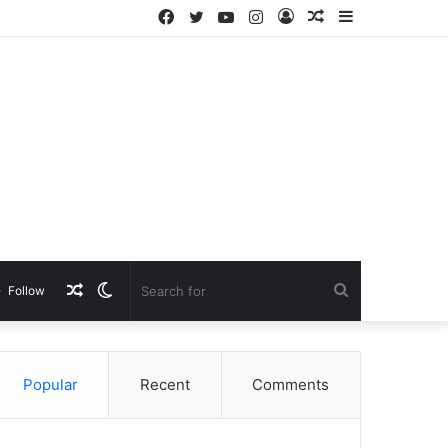
Facebook
Twitter
YouTube
Instagram
Log
Random
Sidebar
In
Article
Random
Switch
Search
Follow
Article
skin
for
Popular
Recent
Comments