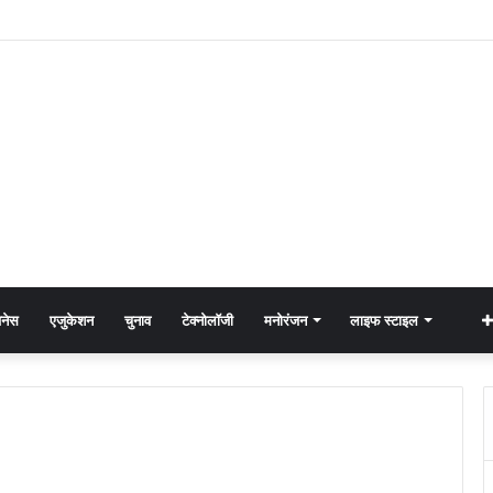
नेस
एजुकेशन
चुनाव
टेक्नोलॉजी
मनोरंजन
लाइफ स्टाइल