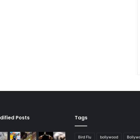
dified Posts
Tags
Bird Flu
bollywood
Bollyw