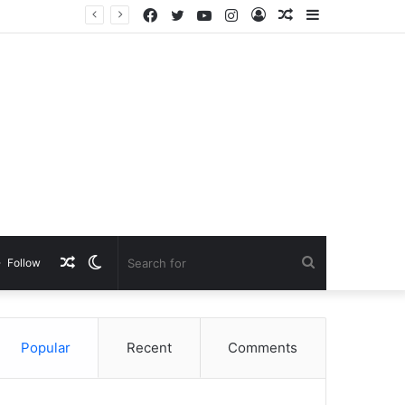
Facebook
Twitter
YouTube
Instagram
Log
Random
Sidebar
In
Article
Random
Switch
Search
Follow
Article
skin
for
Popular
Recent
Comments