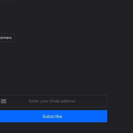
farmers
nter
our
mail
ddress