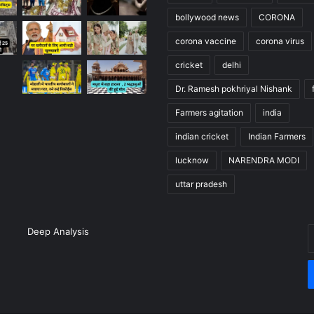
bollywood news
CORONA
corona vaccine
corona virus
cricket
delhi
Dr. Ramesh pokhriyal Nishank
Farmers agitation
india
indian cricket
Indian Farmers
lucknow
NARENDRA MODI
uttar pradesh
Deep Analysis
E
y
E
a