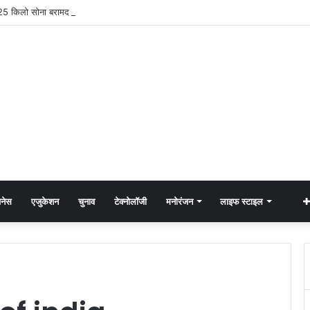
 25 किलो सोना बरामद छत्तीसगढ़ से दो को पकड़ा
नेस
एजुकेशन
चुनाव
टेक्नोलॉजी
मनोरंजन
लाइफ स्टाइल