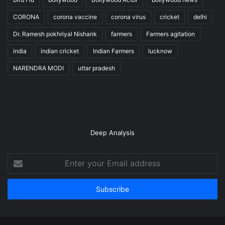
CORONA
corona vaccine
corona virus
cricket
delhi
Dr. Ramesh pokhriyal Nishank
farmers
Farmers agitation
india
indian cricket
Indian Farmers
lucknow
NARENDRA MODI
uttar pradesh
Deep Analysis
Enter
your
Email
address