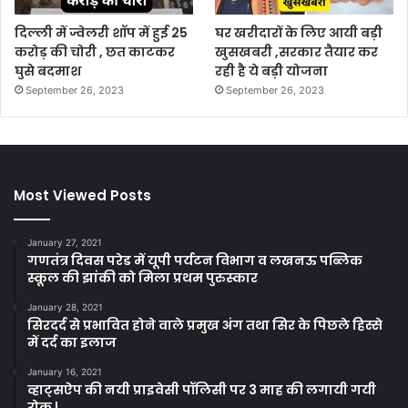
दिल्ली में ज्वेलरी शॉप में हुई 25
घर खरीदारों के लिए आयी बड़ी
करोड़ की चोरी , छत काटकर
खुसखबरी ,सरकार तैयार कर
घुसे बदमाश
रही है ये बड़ी योजना
September 26, 2023
September 26, 2023
Most Viewed Posts
January 27, 2021
गणतंत्र दिवस परेड में यूपी पर्यटन विभाग व लखनऊ पब्लिक
स्कूल की झांकी को मिला प्रथम पुरुस्कार
January 28, 2021
सिरदर्द से प्रभावित होने वाले प्रमुख अंग तथा सिर के पिछले हिस्से
में दर्द का इलाज
January 16, 2021
व्हाट्सऐप की नयी प्राइवेसी पॉलिसी पर 3 माह की लगायी गयी
रोक |