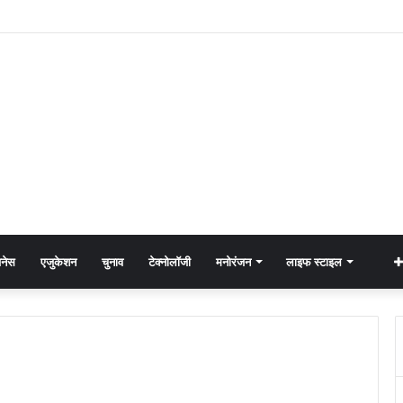
नेस
एजुकेशन
चुनाव
टेक्नोलॉजी
मनोरंजन
लाइफ स्टाइल