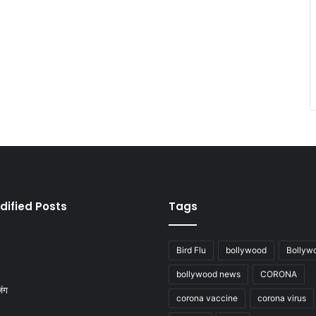
dified Posts
Tags
Bird Flu
bollywood
Bollyw
bollywood news
CORONA
corona vaccine
corona virus