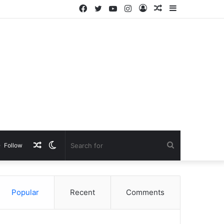
Facebook
Twitter
YouTube
Instagram
Log
Random
Sidebar
In
Article
Random
Switch
Search
Follow
Article
skin
for
Popular
Recent
Comments