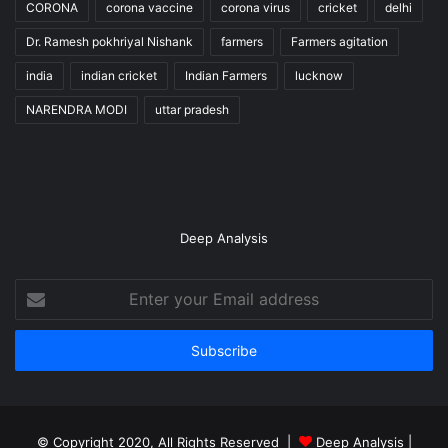
CORONA
corona vaccine
corona virus
cricket
delhi
Dr. Ramesh pokhriyal Nishank
farmers
Farmers agitation
india
indian cricket
Indian Farmers
lucknow
NARENDRA MODI
uttar pradesh
Deep Analysis
Enter
your
Email
address
© Copyright 2020, All Rights Reserved |
Deep Analysis
|