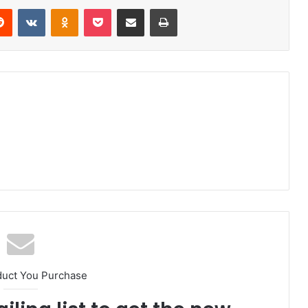
erest
Reddit
VKontakte
Odnoklassniki
Pocket
Share via Email
Print
duct You Purchase