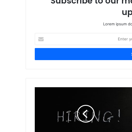
Subscribe to our ma
up
Lorem ipsum dol
Enter
your
Email
address