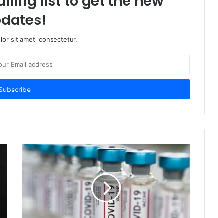
iling list to get the new
dates!
or sit amet, consectetur.