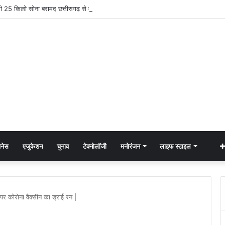
री 25 किलो सोना बरामद छत्तीसगढ़ से दो को पकड़ा
नेस
एजुकेशन
चुनाव
टेक्नोलॉजी
मनोरंजन
लाइफ स्टाइल
 कोरोना वैक्सीन का ड्राई रन |