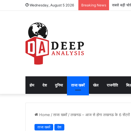
सबसे बड़ी चो
Wednesday, August 5 2026
Breaking News
होम
देश
दुनिया
ताजा खबरें
खेल
राजनीति
बिज़
Home
/
ताजा खबरें
/
लखनऊ – आज से होगा लखनऊ के 6 सेंटरों पर
ताजा खबरें
देश