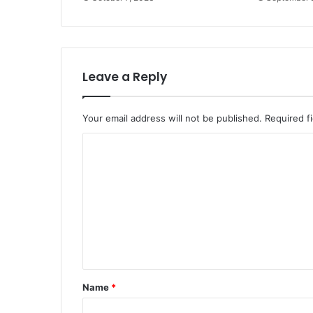
Leave a Reply
Your email address will not be published.
Required f
C
o
m
m
e
n
t
Name
*
*