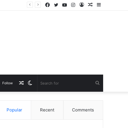
Facebook
Twitter
YouTube
Instagram
Log
Random
Sidebar
In
Article
Random
Switch
Search
Follow
Article
skin
for
Popular
Recent
Comments