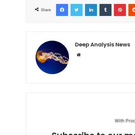
Facebook
Twitter
LinkedIn
Tumblr
Pint
Share
Deep Analysis News
Website
With Pro