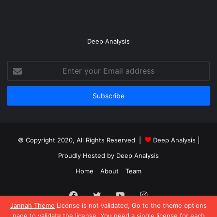
Deep Analysis
Enter
your
Email
address
© Copyright 2020, All Rights Reserved |
Deep Analysis
|
Proudly Hosted by
Deep Analysis
Home
About
Team
Facebook
Twitter
YouTube
Instagram
Jannah Theme
License is not validated, Go to the theme options
page to validate the license, You need a single license for each