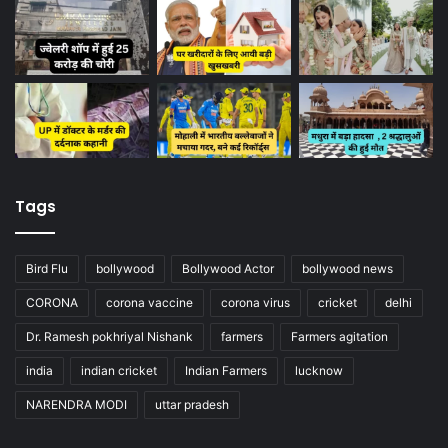
Tags
Bird Flu
bollywood
Bollywood Actor
bollywood news
CORONA
corona vaccine
corona virus
cricket
delhi
Dr. Ramesh pokhriyal Nishank
farmers
Farmers agitation
india
indian cricket
Indian Farmers
lucknow
NARENDRA MODI
uttar pradesh