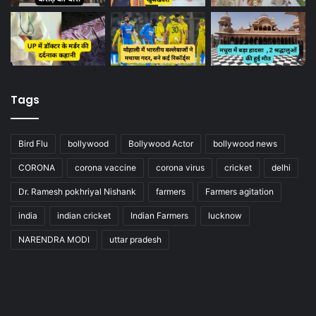
Tags
Bird Flu
bollywood
Bollywood Actor
bollywood news
CORONA
corona vaccine
corona virus
cricket
delhi
Dr. Ramesh pokhriyal Nishank
farmers
Farmers agitation
india
indian cricket
Indian Farmers
lucknow
NARENDRA MODI
uttar pradesh