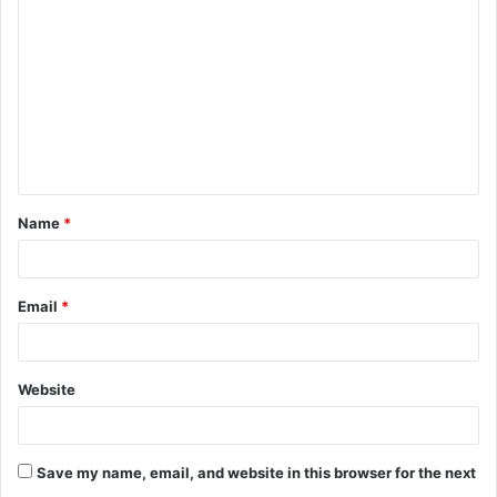
o
m
m
e
n
t
Name
*
*
Email
*
Website
Save my name, email, and website in this browser for the next