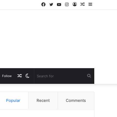
Facebook
Twitter
YouTube
Instagram
Log
Random
Sidebar
In
Article
Random
Switch
Search
Follow
Article
skin
for
Popular
Recent
Comments