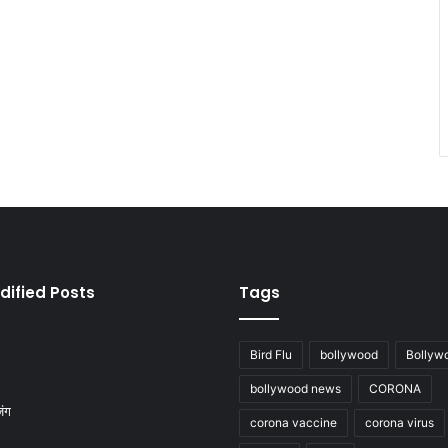
dified Posts
Tags
Bird Flu
bollywood
Bollyw
bollywood news
CORONA
corona vaccine
corona virus