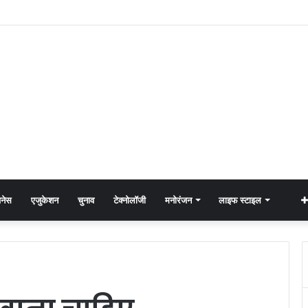
नेस
एजुकेशन
चुनाव
टेक्नोलॉजी
मनोरंजन
लाइफ स्टाइल