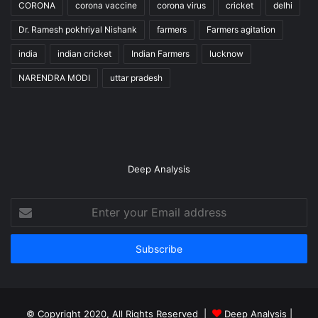
CORONA
corona vaccine
corona virus
cricket
delhi
Dr. Ramesh pokhriyal Nishank
farmers
Farmers agitation
india
indian cricket
Indian Farmers
lucknow
NARENDRA MODI
uttar pradesh
Deep Analysis
Enter
your
Email
address
© Copyright 2020, All Rights Reserved |
Deep Analysis
|