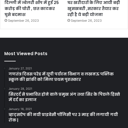
दिल्ली में ज्वेलरी शॉप में हुई 25
घर खरीदारों के लिए आयी बड़ी
करोड़ की चोरी , छत काटकर
खुसखबरी ,सरकार तैयार कर
घुसे बदमाश
रही है ये बड़ी योजना
September 26, 2023
September 26, 2023
Most Viewed Posts
January 27, 2021
गणतंत्र दिवस परेड में यूपी पर्यटन विभाग व लखनऊ पब्लिक
स्कूल की झांकी को मिला प्रथम पुरुस्कार
January 28, 2021
सिरदर्द से प्रभावित होने वाले प्रमुख अंग तथा सिर के पिछले हिस्से
में दर्द का इलाज
January 16, 2021
व्हाट्सऐप की नयी प्राइवेसी पॉलिसी पर 3 माह की लगायी गयी
रोक |