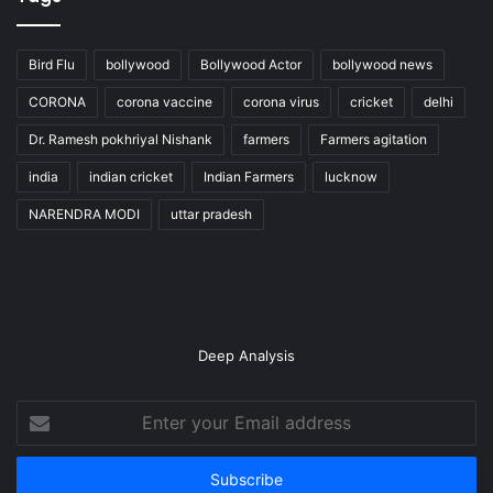
Bird Flu
bollywood
Bollywood Actor
bollywood news
CORONA
corona vaccine
corona virus
cricket
delhi
Dr. Ramesh pokhriyal Nishank
farmers
Farmers agitation
india
indian cricket
Indian Farmers
lucknow
NARENDRA MODI
uttar pradesh
Deep Analysis
Enter
your
Email
address