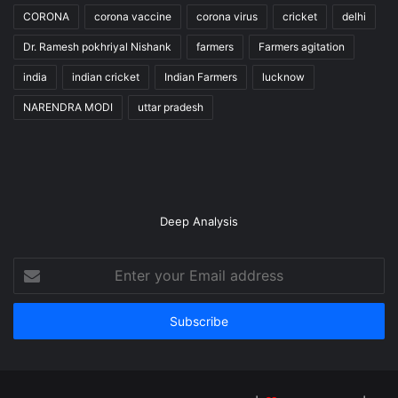
CORONA
corona vaccine
corona virus
cricket
delhi
Dr. Ramesh pokhriyal Nishank
farmers
Farmers agitation
india
indian cricket
Indian Farmers
lucknow
NARENDRA MODI
uttar pradesh
Deep Analysis
Enter
your
Email
address