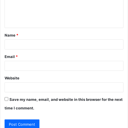
m
e
n
t
Name
*
*
Email
*
Website
Save my name, email, and website in this browser for the next
time I comment.