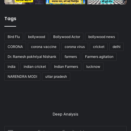
Tags
Bird Flu
bollywood
Bollywood Actor
bollywood news
CORONA
corona vaccine
corona virus
cricket
delhi
Dr. Ramesh pokhriyal Nishank
farmers
Farmers agitation
india
indian cricket
Indian Farmers
lucknow
NARENDRA MODI
uttar pradesh
Deep Analysis
Enter