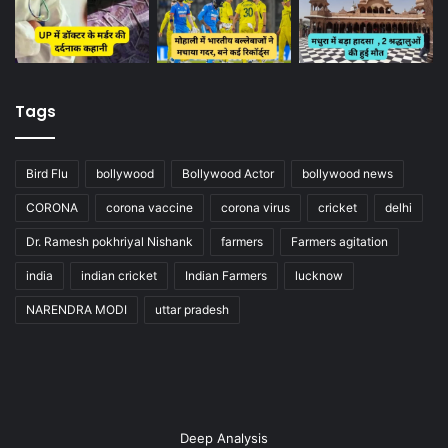
Tags
Bird Flu
bollywood
Bollywood Actor
bollywood news
CORONA
corona vaccine
corona virus
cricket
delhi
Dr. Ramesh pokhriyal Nishank
farmers
Farmers agitation
india
indian cricket
Indian Farmers
lucknow
NARENDRA MODI
uttar pradesh
Deep Analysis