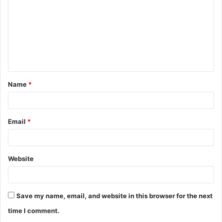
m
m
e
n
t
Name
*
*
Email
*
Website
Save my name, email, and website in this browser for the next
time I comment.