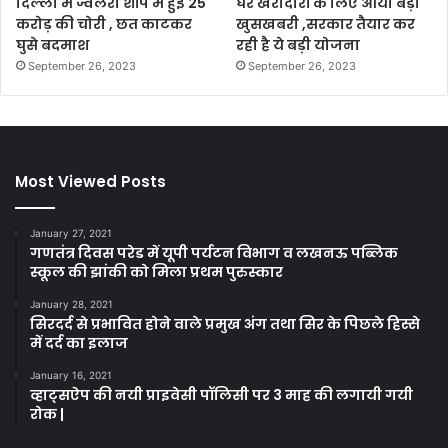
दिल्ली में ज्वेलरी शॉप में हुई 25
घर खरीदारों के लिए आयी बड़ी
करोड़ की चोरी , छत काटकर
खुसखबरी ,सरकार तैयार कर
घुसे बदमाश
रही है ये बड़ी योजना
September 26, 2023
September 26, 2023
Most Viewed Posts
January 27, 2021
गणतंत्र दिवस परेड में यूपी पर्यटन विभाग व लखनऊ पब्लिक
स्कूल की झांकी को मिला प्रथम पुरुस्कार
January 28, 2021
सिरदर्द से प्रभावित होने वाले प्रमुख अंग तथा सिर के पिछले हिस्से
में दर्द का इलाज
January 16, 2021
व्हाट्सऐप की नयी प्राइवेसी पॉलिसी पर 3 माह की लगायी गयी
रोक |