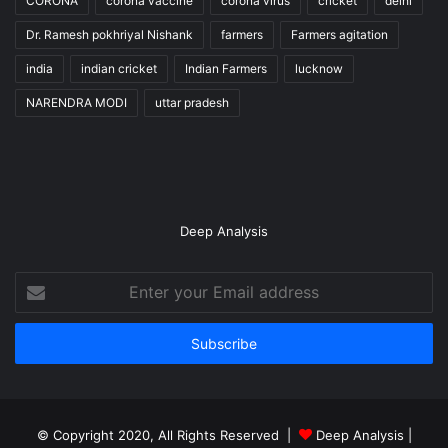
CORONA
corona vaccine
corona virus
cricket
delhi
Dr. Ramesh pokhriyal Nishank
farmers
Farmers agitation
india
indian cricket
Indian Farmers
lucknow
NARENDRA MODI
uttar pradesh
Deep Analysis
Enter
your
Email
address
© Copyright 2020, All Rights Reserved |
Deep Analysis
|