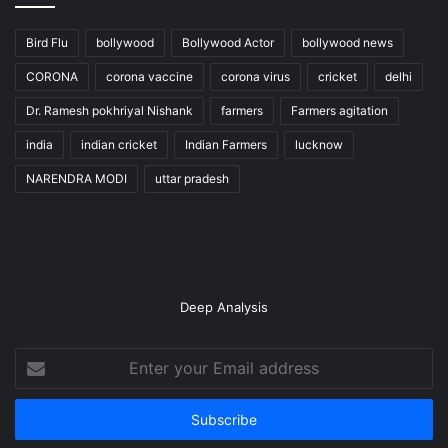
Bird Flu
bollywood
Bollywood Actor
bollywood news
CORONA
corona vaccine
corona virus
cricket
delhi
Dr. Ramesh pokhriyal Nishank
farmers
Farmers agitation
india
indian cricket
Indian Farmers
lucknow
NARENDRA MODI
uttar pradesh
Deep Analysis
Enter
your
Email
address