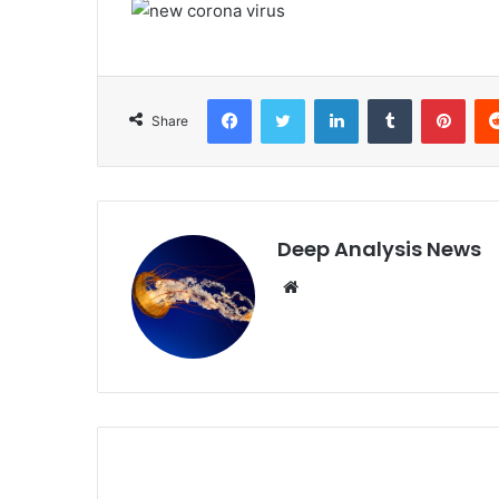
Facebook
Twitter
LinkedIn
Tumblr
Pint
Share
Deep Analysis News
Website