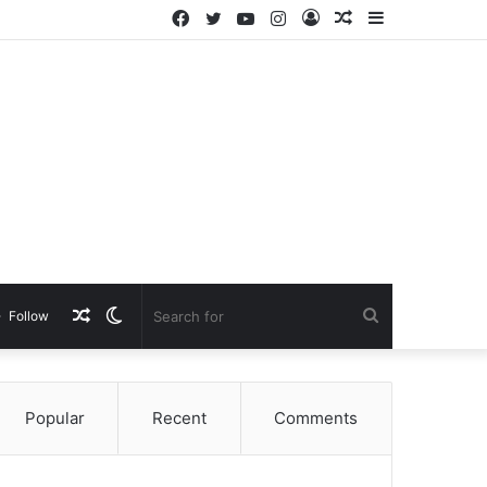
Facebook
Twitter
YouTube
Instagram
Log
Random
Sidebar
In
Article
Random
Switch
Search
Follow
Article
skin
for
Popular
Recent
Comments