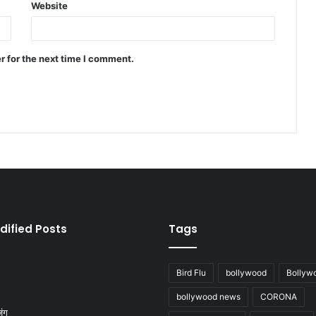
Website
r for the next time I comment.
dified Posts
Tags
Bird Flu
bollywood
Bollyw
bollywood news
CORONA