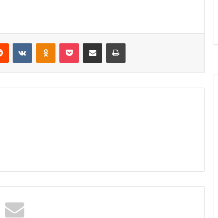
erest
Reddit
VKontakte
Odnoklassniki
Pocket
Share via Email
Print