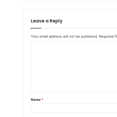
Leave a Reply
Your email address will not be published.
Required f
C
o
m
m
e
n
t
Name
*
*