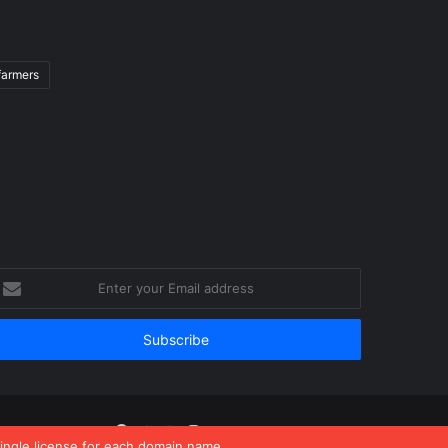
farmers
nter
our
mail
ddress
Facebook
Twitter
YouTube
Instagram
Home
About
Team
single license for each domain name.