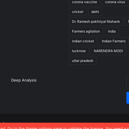
corona vaccine
corona virus
cricket
delhi
Dr. Ramesh pokhriyal Nishank
Farmers agitation
india
indian cricket
Indian Farmers
lucknow
NARENDRA MODI
uttar pradesh
E
Deep Analysis
y
E
a
s
| Proudly Hosted by
Deep Analysis
ated, Go to the theme options page to validate the license, You need a 