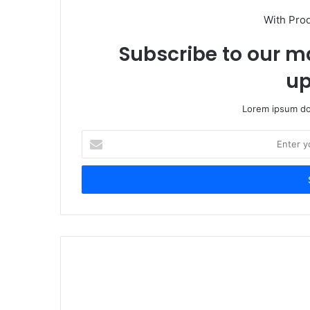
With Pro
Subscribe to our ma
up
Lorem ipsum dol
Enter
your
Email
address