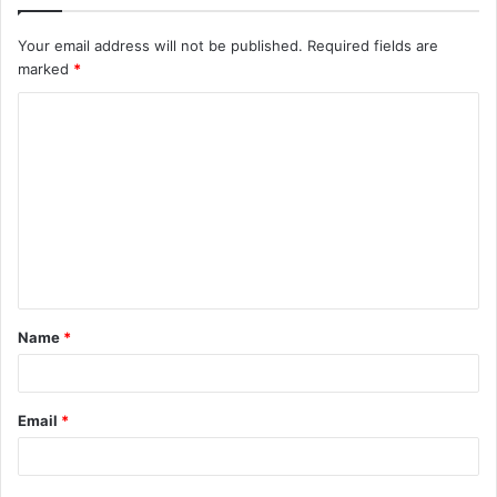
Your email address will not be published.
Required fields are
marked
*
C
o
m
m
e
n
t
Name
*
*
Email
*