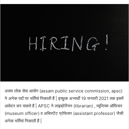
असम लोक सेवा आयोग (assam public service commission, apsc)
ने अनेक पदों पर भर्तियां निकाली हैं | इच्छुक अभ्यर्थी 19 जनवरी 2021 तक इसमें
आवेदन कर सकते हैं | APSC ने लाइब्रेरियन (librarian) , म्यूजियम ऑफिसर
(museum officer) व असिस्टेंट प्रोफेसर (assistant professor) जैसी
अनेक भर्तियां निकाली हैं |