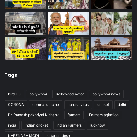
Tags
Bird Flu
bollywood
Bollywood Actor
bollywood news
CORONA
corona vaccine
corona virus
cricket
delhi
Dr. Ramesh pokhriyal Nishank
farmers
Farmers agitation
india
indian cricket
Indian Farmers
lucknow
NARENDRA MODI
uttar pradesh