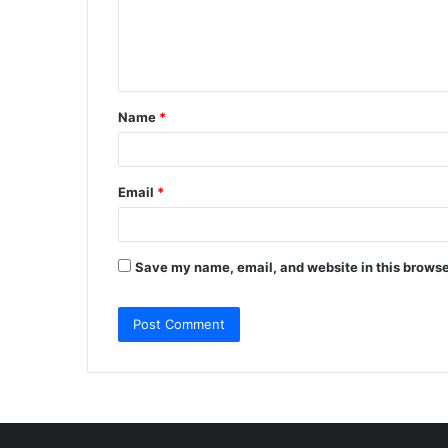
m
e
n
t
Name
*
*
Email
*
Save my name, email, and website in this browse