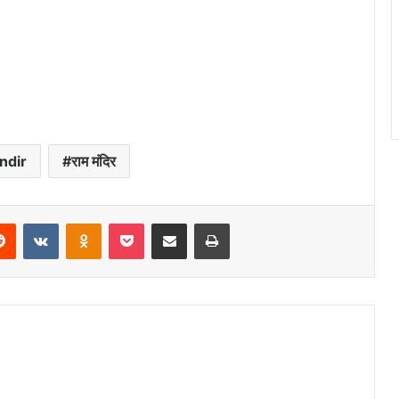
ndir
राम मंदिर
erest
Reddit
VKontakte
Odnoklassniki
Pocket
Share via Email
Print