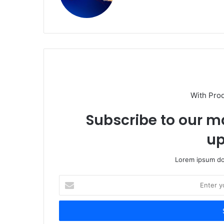
With Pro
Subscribe to our ma
up
Lorem ipsum dol
Enter
your
Email
address