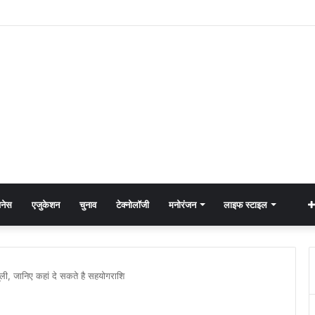
नेस
एजुकेशन
चुनाव
टेक्नोलॉजी
मनोरंजन
लाइफ स्टाइल
सूली, जानिए कहां दे सकते है सहयोगराशि