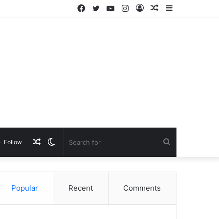
Facebook
Twitter
YouTube
Instagram
Log
Random
Sidebar
In
Article
Random
Switch
Search
Follow
Article
skin
for
Popular
Recent
Comments