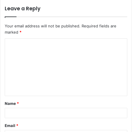
Leave a Reply
Your email address will not be published.
Required fields are
marked
*
C
o
m
m
e
n
t
Name
*
*
Email
*